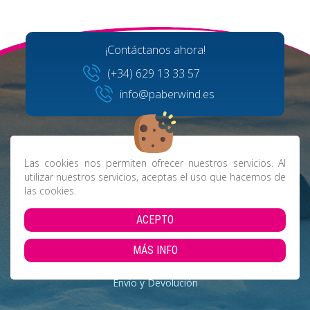
¡Contáctanos ahora!
(+34) 629 13 33 57
info@paberwind.es
Las cookies nos permiten ofrecer nuestros servicios. Al
utilizar nuestros servicios, aceptas el uso que hacemos de
las cookies.
Facebook
Instagram
ACEPTO
MÁS INFO
Aviso Legal
|
Política de Privacidad
|
Cookies
|
Condiciones de
Envío y Devolución