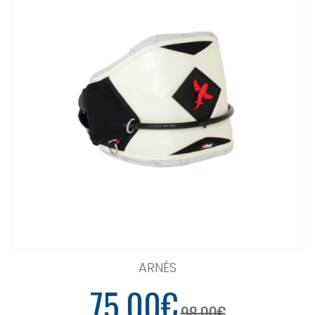
ARNÉS
75.00€
98.00€