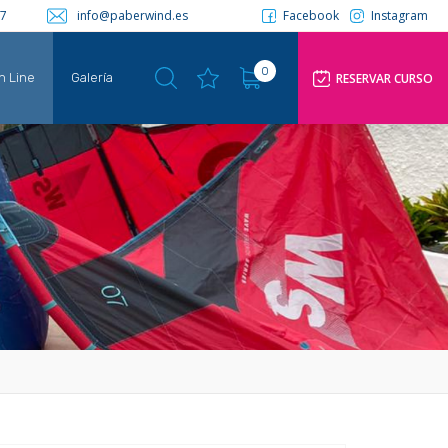
57
info@paberwind.es
Facebook
Instagram
0
RESERVAR CURSO
n Line
Galería