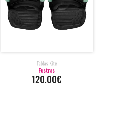
Tablas Kite
Fustras
120.00€