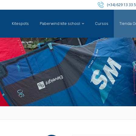
(+34) 629 13 33 
Kitespots
Paberwind kite school
Cursos
Tienda O