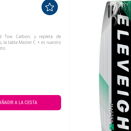
 Tow Carbon, y repleta de
s, la tabla Master C + es nuestro
nto.
FAVORITOS
AÑADIR A LA CESTA